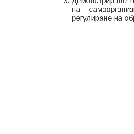
Демонстриране н
на самооргани
регулиране на об