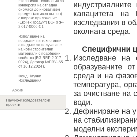
Екологична технология за
индустриалните
конверсия на отпадна
биомаса до иновативен
капацитета на
продукт (активен въглен)
с широко приложение
изследвания в об
(ЕкоТехПродукт) BG-RRP-
2.017-0006-C1
околната среда.
Използване на
неорганични техногенни
отпадъци за получаване
Специфични ц
на нови строителни
материали с подобрени
Изследване на 
свойства (BG-RRP-2.017-
0024), Договор №ПВУ–65
образуваните от
от 16.12.2024 г.
среда и на фазов
Фонд Научни
Изследвания
температура, орг
Архив
за очистване на 
води.
Научно-изследователски
проекти
Дефиниране на у
на стабилизирани
моделни експерим