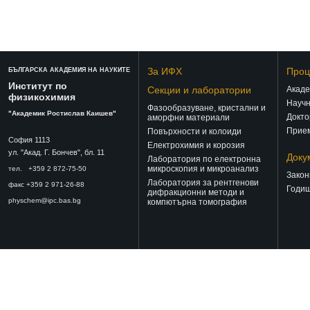
За ИФХ
Проц
БЪЛГАРСКА АКАДЕМИЯ НА НАУКИТЕ
Институт по
Секции и лаборатории
Акаде
физикохимия
Научн
Фазообразуване, кристални и
"Академик Ростислав Каишев"
Докто
аморфни материали
Прием
Повърхности и колоиди
София 1113
Електрохимия и корозия
ул. "Акад. Г. Бончев", бл. 11
Доку
Лаборатория по електронна
микроскопия и микроанализ
тел. +359 2 872-75-50
Закон
Лаборатория за рентгенови
факс +359 2 971-26-88
Годиш
дифракционни методи и
physchem@ipc.bas.bg
компютърна томография