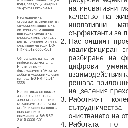
устойчива околна среда –
води, отпадъци, енергия
на иновативни м
за кръгова икономика
качество на жи
Изследване на
структурата, свойствата и
иновативни м
самоорганизацията на
антенни олигоглицини
сърфактанти за п
във водна среда и на
междуфазова граница с
Настоящият прое
цел използването им за
очистване на води, BG-
квалифициран с
RRP-2.012-0005-C01
разбиране на ф
Обновяване на част от
инфраструктурата на
цифрови умен
Институт по
физикохимия-БАН за по-
взаимодействията
добри и модерни условия
на труд, BG-RRP-2.014-
решава приложни
0006
на „зеления прехо
Нов интегрален подход
за ефективността на
Работният ко
зелени сърфактанти и
механизмите оценка на
сътрудничества
стабилизация на пени с
приложение в
очистването на о
индустрията, BG-RRP-
2.015-0009-C01
Работата по