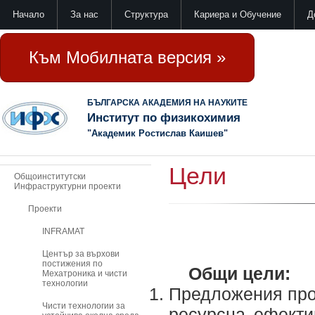
Начало
За нас
Структура
Кариера и Обучение
Д
Към Мобилната версия »
БЪЛГАРСКА АКАДЕМИЯ НА НАУКИТЕ
Институт по физикохимия
"Академик Ростислав Каишев"
Цели
Общоинститутски
Инфраструктурни проекти
Проекти
INFRAMAT
Център за върхови
постижения по
Общи цели:
Мехатроника и чисти
технологии
Предложения прое
Чисти технологии за
ресурсна ефекти