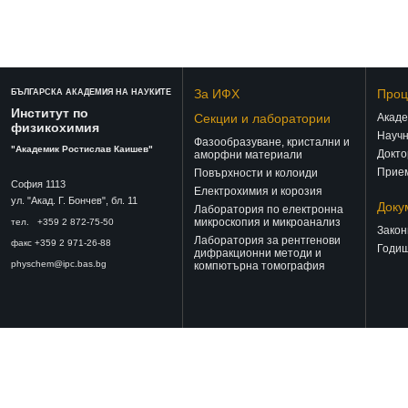
За ИФХ
Проц
БЪЛГАРСКА АКАДЕМИЯ НА НАУКИТЕ
Институт по
Секции и лаборатории
Акаде
физикохимия
Научн
Фазообразуване, кристални и
"Академик Ростислав Каишев"
Докто
аморфни материали
Прием
Повърхности и колоиди
София 1113
Електрохимия и корозия
ул. "Акад. Г. Бончев", бл. 11
Доку
Лаборатория по електронна
микроскопия и микроанализ
тел. +359 2 872-75-50
Закон
Лаборатория за рентгенови
факс +359 2 971-26-88
Годиш
дифракционни методи и
physchem@ipc.bas.bg
компютърна томография