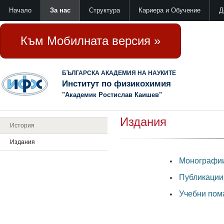
Начало
За нас
Структура
Кариера и Обучение
Д
Към Мобилната версия »
БЪЛГАРСКА АКАДЕМИЯ НА НАУКИТЕ
Институт по физикохимия
"Академик Ростислав Каишев"
Издания
История
Издания
Монографи
Публикации
Учебни пом