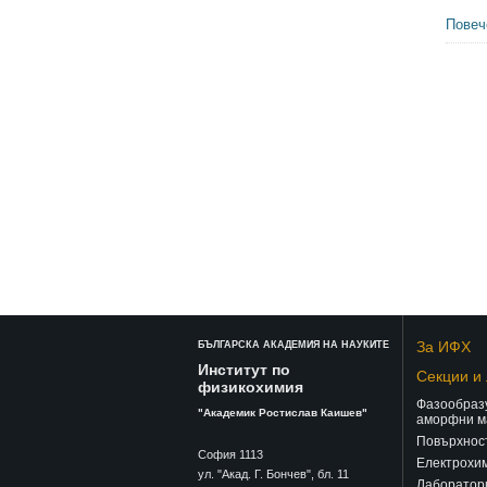
Повеч
За ИФХ
БЪЛГАРСКА АКАДЕМИЯ НА НАУКИТЕ
Институт по
Секции и
физикохимия
Фазообразу
"Академик Ростислав Каишев"
аморфни м
Повърхност
София 1113
Електрохим
ул. "Акад. Г. Бончев", бл. 11
Лаборатор