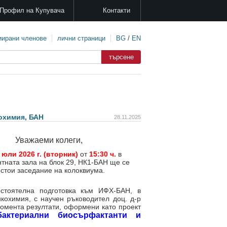
Профил на Купувача
Контакти
иирани членове
лични страници
BG
/
EN
охимия, БАН
28.11.2025
Уважаеми колеги,
 юли 2026 г.
(вторник)
от
15:30 ч.
в
тната зала на блок 29, НК1-БАН
ще се
стои заседание на колоквиума.
тоятелна подготовка към ИФХ-БАН, в
кохимия, с научен ръководител доц. д-р
омента резултати, оформени като проект
бактериални биосърфактанти и