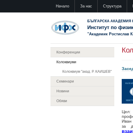
Начало
За нас
Структура
БЪЛГАРСКА АКАДЕМИЯ 
Институт по физи
"Академик Ростислав 
Ко
Конференции
Колоквиуми
Засе
Колоквиум "акад. Р. КАИШЕВ"
Семинари
Новини
Обяви
Цел:
профе
Иван 
за д
взаи