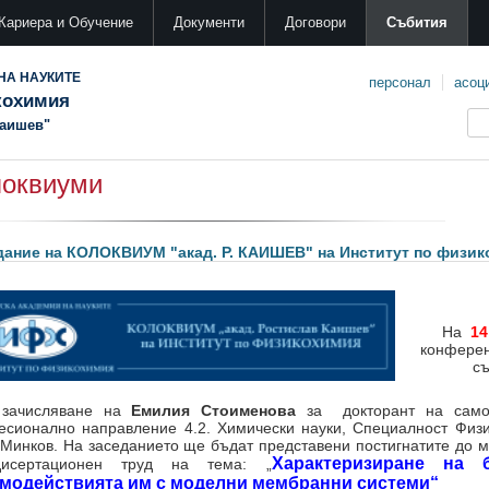
Кариера и Обучение
Документи
Договори
Събития
НА НАУКИТЕ
персонал
асоц
кохимия
Каишев"
локвиуми
дание на КОЛОКВИУМ "акад. Р. КАИШЕВ" на Институт по физик
На
14
конферен
съ
 зачисляване на
Емилия Стоименова
за докторант на самос
сионално направление 4.2. Химически науки, Специалност Физи
Минков. На заседанието ще бъдат представени постигнатите до м
Характеризиране на 
исертационен труд на тема: „
модействията им с моделни мембранни системи“