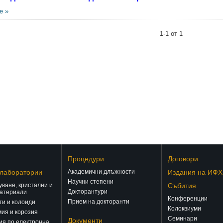
е »
1-1 от 1
Процедури
Договори
 лаборатории
Академични длъжности
Издания на ИФХ
Научни степени
ване, кристални и
Събития
Докторантури
атериали
Конференции
Прием на докторанти
и и колоиди
Колоквиуми
ия и корозия
Семинари
Документи
ия по електронна