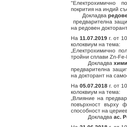
"Електрохимично п
покрития на индий съ
Докладва
редове
предварителна защи
на редовен докторант
На
11
.07.2019
г. от 1
колоквиум на тема:
„Електрохимично по
тройни сплави Zn-Fe-P
Докладва
хими
предварителна защи
на докторант на сам
На
05
.07.2018
г. от 1
колоквиум на тема:
„Влияние на предва
повърхност върху ф
способност на цериев
Докладва
ас. 