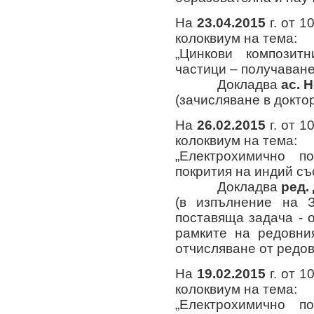
На
23.04.2015
г. от 1
колоквиум на тема:
„Цинкови композит
частици – получаване
Докладва
ас. 
(зачисляване в докто
На
26.02.2015
г. от 1
колоквиум на тема:
„Електрохимично п
покрития на индий съ
Докладва
ред.
(в изпълнение на 
поставяща задача - 
рамките на редовни
отчисляване от редов
На
19.02.2015
г. от 1
колоквиум на тема:
„Електрохимично п