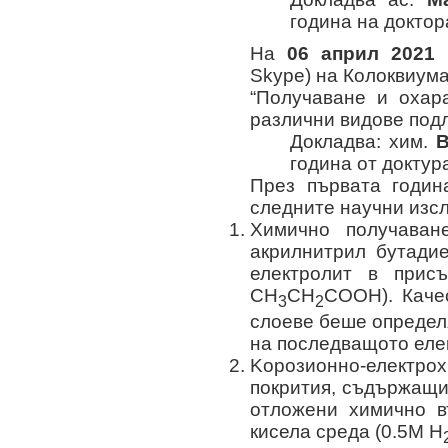
година на доктора
На
06 април 2021 г
Skype) на Колоквиума
“Получаване и охар
различни видове под
Докладва: хим.
В
година от доктура
През първата годин
следните научни изс
Химично получаван
акрилнитрил бутади
електролит в прис
CH
CH
COOH). Каче
3
2
слоеве беше определ
на последващото еле
Kорозионно-електро
покрития, съдържащи 
отложени химично в
кисела среда (0.5М H