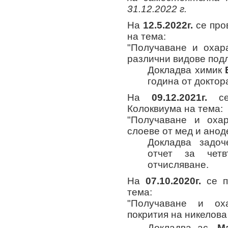
31.12.2022 г.
На
12
.5.2022г.
се про
на тема:
"Получаване и охар
различни видове под
Докладва химик
година от доктор
На
09
.12.2021г.
се 
Колоквиума на тема:
"Получаване и охар
слоеве от мед и анод
Докладва задо
отчет за чет
отчисляване.
На
07
.10.2020г.
се 
тема:
"Получаване и оха
покрития на никелова 
Докладва ac.
М