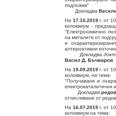
подложки"
Докладва
Весел
На
17
.10.2019
г. от 10
колоквиум - предзащ
"Електрохимично по
на металите от подгр
и охарактеризиране
алтернативни източн
Докладва
докт
Васил Д. Бъчваров
На
19.09.2019
г. от 10
колоквиум, на тема:
"Получаване и охара
електрокаталитични 
Докладва
редов
отчисляване от редо
На
16
.07.2019
г. от 10
колоквиум на тема: