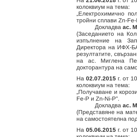
На
21
.06.2018
г. от 1
колоквиум на тема:
„Електрохимично по
тройни сплави Zn-Fe-P
Докладва
ac.
М
(Заседанието на Ко
изпълнение на Зап
Директора на ИФХ-Б
резултатите, свързан
на ас. Миглена Пе
докторантура на само
На
02
.07.2015
г. от 1
колоквиум на тема:
„Получаване и короз
Fe-P и Zn-Ni-P”.
Докладва
ac.
М
(Представяне на мат
на самостоятелна под
На
05
.06.2015
г. от 1
колоквиум на тема: