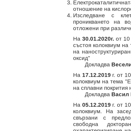
Eлектрокаталитичн
отношение на кислор
Изследване с клет
проникването на во
отложени при различн
На
30
.01.2020г.
от 10
състоя колоквиум на
на наноструктурира
оксид"
Докладва
Весел
На
17
.12.2019
г. от 10
колоквиум на тема "
на сплавни покрития 
Докладва
Васил 
На
05
.12.2019
г. от 10
колоквиум. На засе
свързани с предл
свободна доктор
охарактеризиране на