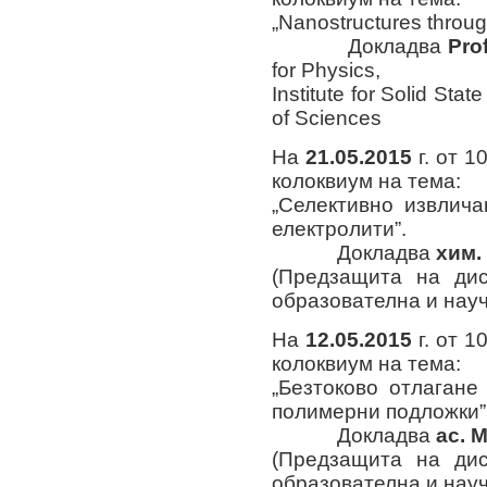
„Nanostructures throug
Докладва
Pro
for Physics,
Institute for Solid St
of Sciences
На
2
1
.05.2015
г. от 1
колоквиум на тема:
„Селективно извлич
електролити”.
Докладва
хим.
(Предзащита на ди
образователна и науч
На
12.05.2015
г. от 1
колоквиум на тема:
„Безтоково отлагане
полимерни подложки”
Докладва
ас. 
(Предзащита на ди
образователна и науч