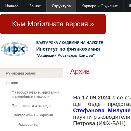
Начало
За нас
Структура
Кариера и Обучение
Д
Към Мобилната версия »
БЪЛГАРСКА АКАДЕМИЯ НА НАУКИТЕ
Институт по физикохимия
"Академик Ростислав Каишев"
Архив
Ръководни органи
Секции
Фазообразуване, кристални
и аморфни материали
На
17.09.2024 г.
се с
ще бъде предста
Повърхности и колоиди
Стефанова Милуше
Електрохимия и корозия
научни ръководители 
Петрова (ИФХ-БАН).
Ръководител