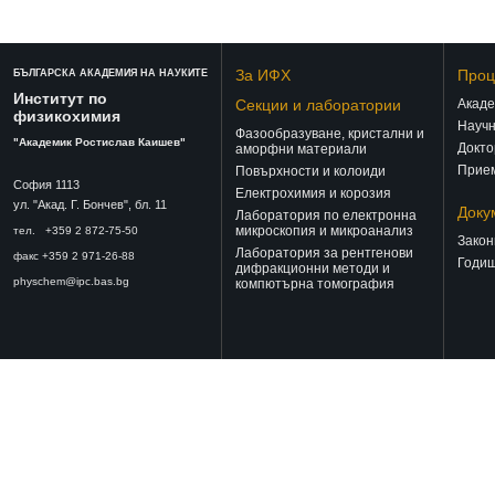
За ИФХ
Проц
БЪЛГАРСКА АКАДЕМИЯ НА НАУКИТЕ
Институт по
Секции и лаборатории
Акаде
физикохимия
Научн
Фазообразуване, кристални и
"Академик Ростислав Каишев"
Докто
аморфни материали
Прием
Повърхности и колоиди
София 1113
Електрохимия и корозия
ул. "Акад. Г. Бончев", бл. 11
Доку
Лаборатория по електронна
микроскопия и микроанализ
тел. +359 2 872-75-50
Закон
Лаборатория за рентгенови
факс +359 2 971-26-88
Годиш
дифракционни методи и
physchem@ipc.bas.bg
компютърна томография