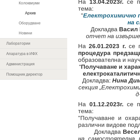
На
13
.04.2023г.
се 
Колоквиуми
тема:
Архив
"
Електрохимично п
на 
Оборудване
Докладва
Васил 
Новини
отчет на извърше
Лаборатории
На
26.01.2023 г.
се п
процедура предзащ
Апаратура в ИФХ
образователна и науч
Администрация
“
Получаване и харак
електрокаталитич
Помощник директор
Докладва:
Нина Ди
секция „Електрохимия
д
На
01
.12.2023г.
се 
тема:
"Получаване и охар
различни видове под
Докладва
Весе
на самостоятелна п