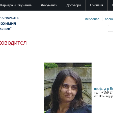
Кариера и Обучение
Документи
Договори
Събития
НА НАУКИТЕ
персонал
асоц
кохимия
Каишев"
ководител
проф. д-р В
тел. +359 2
vmilkova@ip