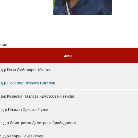
нал:
име
. д-р Иван Любомиров Минков
. д-р Любомир Николов Николов
. д-р Камелия Павлова Камбурова-Петкова
 д-р Пламен Христов Чуков
ас. д-р Димитринка Димитрова Арабаджиева
ас. д-р Георги Гочев Гочев