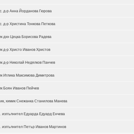
ас. д-р Анна Йорданова Гюрова
ас. д-р Христина Тонкова Петкова
ик дхн Цецка Борисова Радева
к д-р Христо Иванов Христов
ик д-р Николай Недялков Панчев
ик Иглика Максимова Димитрова
ик Боян Иванов Пейчев
ник, химик Снежанка Станилова Манева
н. изпълнител Едуарда Едуард Енчева
н. изпълнител Петър Иванов Мартинов