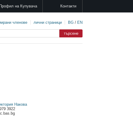
Профил на Купувача
Контакти
иирани членове
лични страници
BG
/
EN
иктория Накова
 979 3922
c.bas.bg