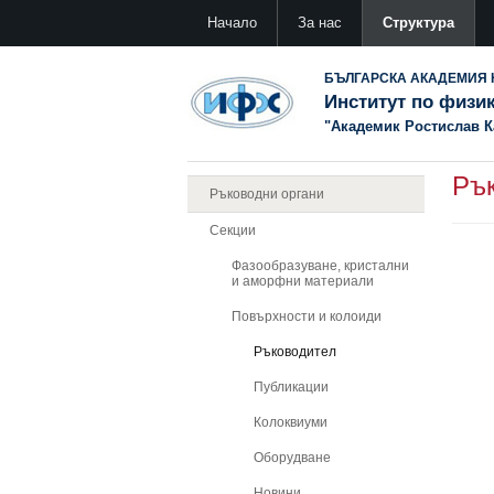
Начало
За нас
Структура
БЪЛГАРСКА АКАДЕМИЯ 
Институт по физи
"Академик Ростислав 
Ръ
Ръководни органи
Секции
Фазообразуване, кристални
и аморфни материали
Повърхности и колоиди
Ръководител
Публикации
Колоквиуми
Оборудване
Новини