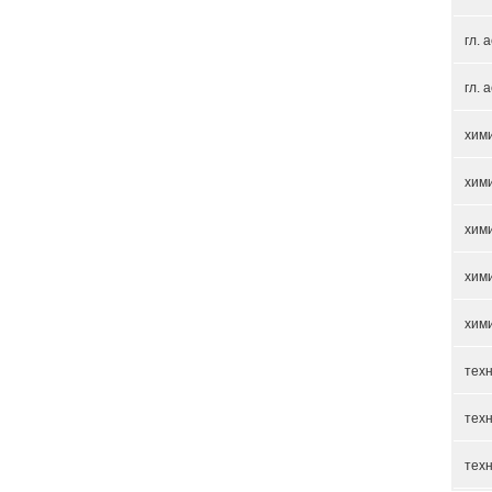
гл. 
гл. 
хим
хими
хим
хим
хим
тех
тех
тех