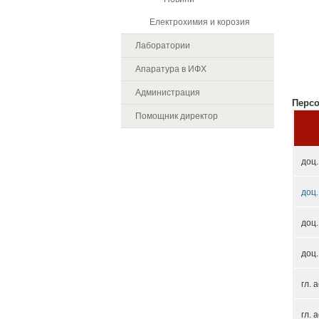
Електрохимия и корозия
Лаборатории
Апаратура в ИФХ
Администрация
Персо
Помощник директор
доц
доц
доц
доц.
гл. 
гл. 