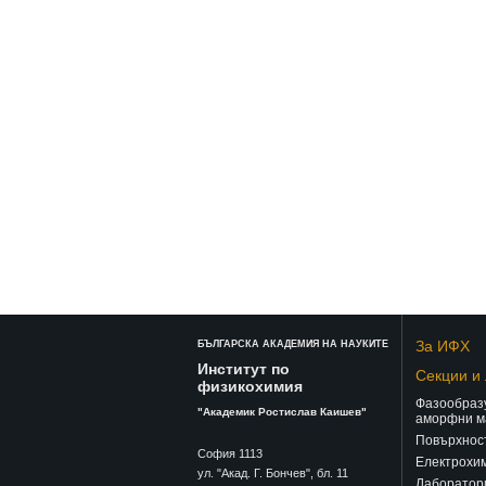
За ИФХ
БЪЛГАРСКА АКАДЕМИЯ НА НАУКИТЕ
Институт по
Секции и
физикохимия
Фазообразу
"Академик Ростислав Каишев"
аморфни м
Повърхност
София 1113
Електрохим
ул. "Акад. Г. Бончев", бл. 11
Лаборатор