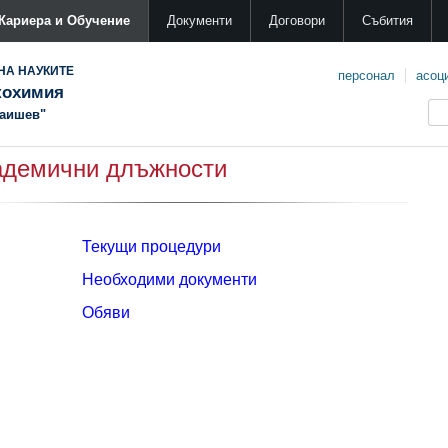
Кариера и Обучение
Документи
Договори
Събития
НА НАУКИТЕ
персонал
асоц
кохимия
Каишев"
адемични длъжности
Текущи процедури
Необходими документи
Обяви