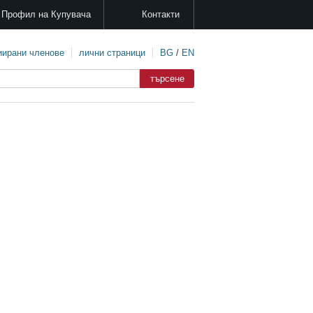
Профил на Купувача
Контакти
иирани членове
лични страници
BG
/
EN