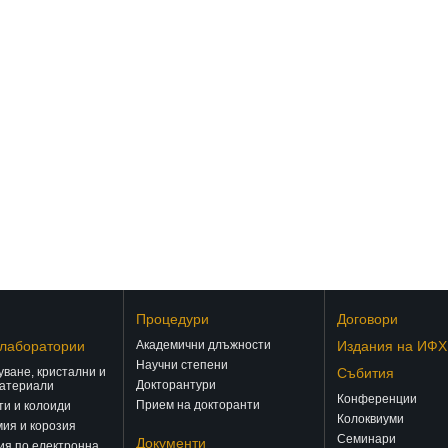
Процедури
Договори
 лаборатории
Академични длъжности
Издания на ИФХ
Научни степени
ване, кристални и
Събития
Докторантури
атериали
Конференции
Прием на докторанти
и и колоиди
Колоквиуми
ия и корозия
Семинари
Документи
ия по електронна