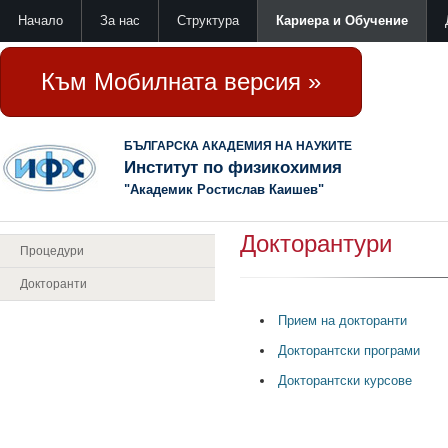
Начало
За нас
Структура
Кариера и Обучение
Към Мобилната версия »
БЪЛГАРСКА АКАДЕМИЯ НА НАУКИТЕ
Институт по физикохимия
"Академик Ростислав Каишев"
Докторантури
Процедури
Докторанти
Прием на докторанти
Докторантски програми
Докторантски курсове