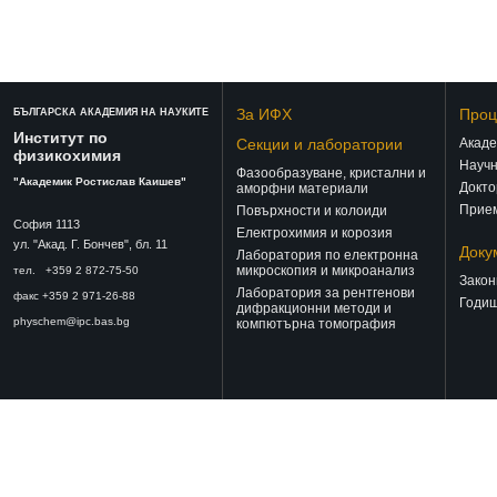
За ИФХ
Проц
БЪЛГАРСКА АКАДЕМИЯ НА НАУКИТЕ
Институт по
Секции и лаборатории
Акаде
физикохимия
Научн
Фазообразуване, кристални и
"Академик Ростислав Каишев"
Докто
аморфни материали
Прием
Повърхности и колоиди
София 1113
Електрохимия и корозия
ул. "Акад. Г. Бончев", бл. 11
Доку
Лаборатория по електронна
микроскопия и микроанализ
тел. +359 2 872-75-50
Закон
Лаборатория за рентгенови
факс +359 2 971-26-88
Годиш
дифракционни методи и
physchem@ipc.bas.bg
компютърна томография