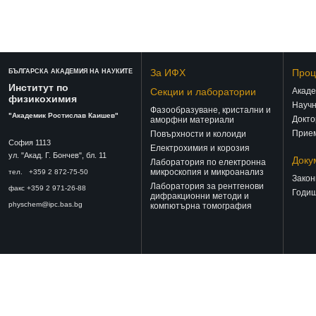
За ИФХ
Проц
БЪЛГАРСКА АКАДЕМИЯ НА НАУКИТЕ
Институт по
Секции и лаборатории
Акаде
физикохимия
Научн
Фазообразуване, кристални и
"Академик Ростислав Каишев"
Докто
аморфни материали
Прием
Повърхности и колоиди
София 1113
Електрохимия и корозия
ул. "Акад. Г. Бончев", бл. 11
Доку
Лаборатория по електронна
микроскопия и микроанализ
тел. +359 2 872-75-50
Закон
Лаборатория за рентгенови
факс +359 2 971-26-88
Годиш
дифракционни методи и
physchem@ipc.bas.bg
компютърна томография