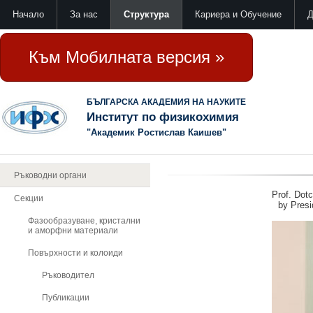
Начало
За нас
Структура
Кариера и Обучение
Д
Към Мобилната версия »
БЪЛГАРСКА АКАДЕМИЯ НА НАУКИТЕ
Институт по физикохимия
"Академик Ростислав Каишев"
Ръководни органи
Prof. Dotc
Секции
by Presid
Фазообразуване, кристални
и аморфни материали
Повърхности и колоиди
Ръководител
Публикации