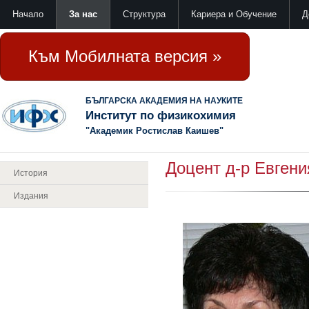
Начало
За нас
Структура
Кариера и Обучение
Д
Към Мобилната версия »
БЪЛГАРСКА АКАДЕМИЯ НА НАУКИТЕ
Институт по физикохимия
"Академик Ростислав Каишев"
Доцент д-р Евген
История
Издания