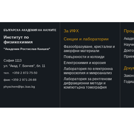
За ИФХ
Проц
БЪЛГАРСКА АКАДЕМИЯ НА НАУКИТЕ
Институт по
Секции и лаборатории
Акаде
физикохимия
Научн
Фазообразуване, кристални и
"Академик Ростислав Каишев"
Докто
аморфни материали
Прием
Повърхности и колоиди
София 1113
Електрохимия и корозия
ул. "Акад. Г. Бончев", бл. 11
Доку
Лаборатория по електронна
микроскопия и микроанализ
тел. +359 2 872-75-50
Закон
Лаборатория за рентгенови
факс +359 2 971-26-88
Годиш
дифракционни методи и
physchem@ipc.bas.bg
компютърна томография