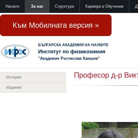
Начало
За нас
Структура
Кариера и Обучение
Д
Към Мобилната версия »
БЪЛГАРСКА АКАДЕМИЯ НА НАУКИТЕ
Институт по физикохимия
"Академик Ростислав Каишев"
Професор д-р Вик
История
Издания