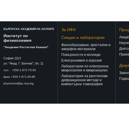
За ИФХ
Проц
БЪЛГАРСКА АКАДЕМИЯ НА НАУКИТЕ
Институт по
Секции и лаборатории
Акаде
физикохимия
Научн
Фазообразуване, кристални и
"Академик Ростислав Каишев"
Докто
аморфни материали
Прием
Повърхности и колоиди
София 1113
Електрохимия и корозия
ул. "Акад. Г. Бончев", бл. 11
Доку
Лаборатория по електронна
микроскопия и микроанализ
тел. +359 2 872-75-50
Закон
Лаборатория за рентгенови
факс +359 2 971-26-88
Годиш
дифракционни методи и
physchem@ipc.bas.bg
компютърна томография