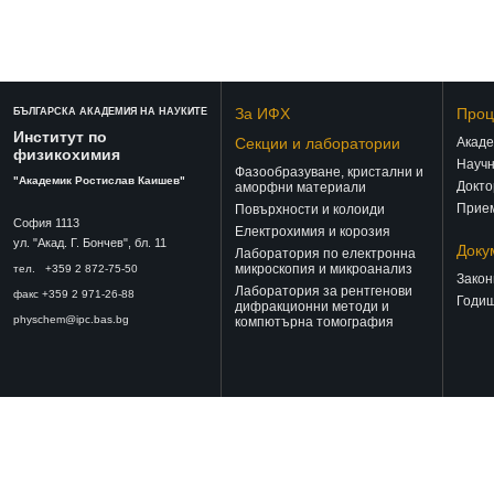
За ИФХ
Проц
БЪЛГАРСКА АКАДЕМИЯ НА НАУКИТЕ
Институт по
Секции и лаборатории
Акаде
физикохимия
Научн
Фазообразуване, кристални и
"Академик Ростислав Каишев"
Докто
аморфни материали
Прием
Повърхности и колоиди
София 1113
Електрохимия и корозия
ул. "Акад. Г. Бончев", бл. 11
Доку
Лаборатория по електронна
микроскопия и микроанализ
тел. +359 2 872-75-50
Закон
Лаборатория за рентгенови
факс +359 2 971-26-88
Годиш
дифракционни методи и
physchem@ipc.bas.bg
компютърна томография