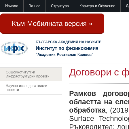
Начало
За нас
Структура
Кариера и Обучение
Д
Към Мобилната версия »
БЪЛГАРСКА АКАДЕМИЯ НА НАУКИТЕ
Институт по физикохимия
"Академик Ростислав Каишев"
Договори с 
Общоинститутски
Инфраструктурни проекти
Научно-изследователски
проекти
Рамков догово
областта на ел
обработка
, (201
Surface Technol
Ръководител: доц