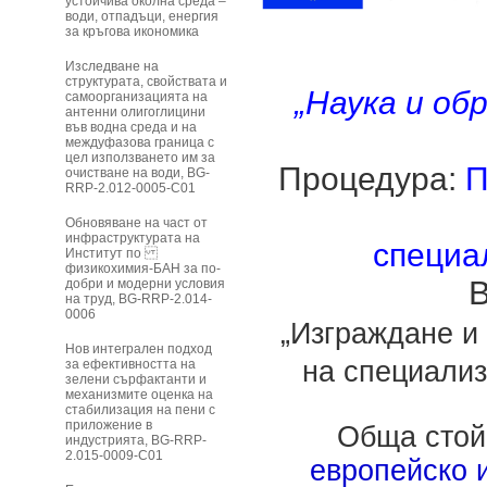
устойчива околна среда –
води, отпадъци, енергия
за кръгова икономика
Изследване на
структурата, свойствата и
„Наука и об
самоорганизацията на
антенни олигоглицини
във водна среда и на
междуфазова граница с
цел използването им за
Процедура:
П
очистване на води, BG-
RRP-2.012-0005-C01
Обновяване на част от
инфраструктурата на
специа
Институт по
физикохимия-БАН за по-
B
добри и модерни условия
на труд, BG-RRP-2.014-
0006
„Изграждане и
Нов интегрален подход
на специализ
за ефективността на
зелени сърфактанти и
механизмите оценка на
стабилизация на пени с
приложение в
Обща стой
индустрията, BG-RRP-
2.015-0009-C01
европейско 