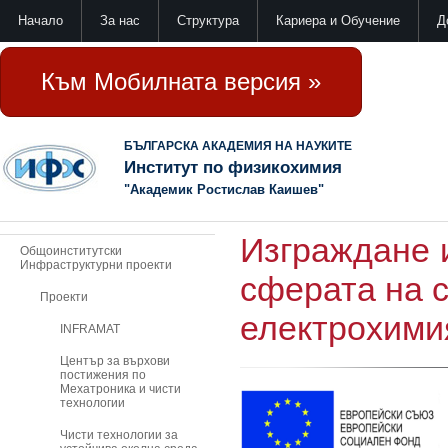
Начало
За нас
Структура
Кариера и Обучение
Д
Към Мобилната версия »
БЪЛГАРСКА АКАДЕМИЯ НА НАУКИТЕ
Институт по физикохимия
"Академик Ростислав Каишев"
Изграждане 
Общоинститутски
Инфраструктурни проекти
сферата на 
Проекти
електрохими
INFRAMAT
Център за върхови
постижения по
Мехатроника и чисти
технологии
Чисти технологии за