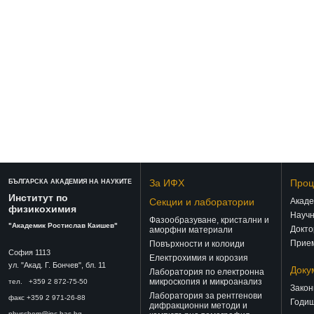
За ИФХ
Проц
БЪЛГАРСКА АКАДЕМИЯ НА НАУКИТЕ
Институт по
Секции и лаборатории
Акаде
физикохимия
Научн
Фазообразуване, кристални и
"Академик Ростислав Каишев"
Докто
аморфни материали
Прием
Повърхности и колоиди
София 1113
Електрохимия и корозия
ул. "Акад. Г. Бончев", бл. 11
Доку
Лаборатория по електронна
микроскопия и микроанализ
тел. +359 2 872-75-50
Закон
Лаборатория за рентгенови
факс +359 2 971-26-88
Годиш
дифракционни методи и
physchem@ipc.bas.bg