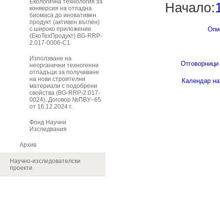
Екологична технология за
Начало:
конверсия на отпадна
биомаса до иновативен
продукт (активен въглен)
с широко приложение
Опи
(ЕкоТехПродукт) BG-RRP-
2.017-0006-C1
Използване на
Отговорници 
неорганични техногенни
отпадъци за получаване
на нови строителни
Календар на
материали с подобрени
свойства (BG-RRP-2.017-
0024), Договор №ПВУ–65
от 16.12.2024 г.
Фонд Научни
Изследвания
Архив
Научно-изследователски
проекти