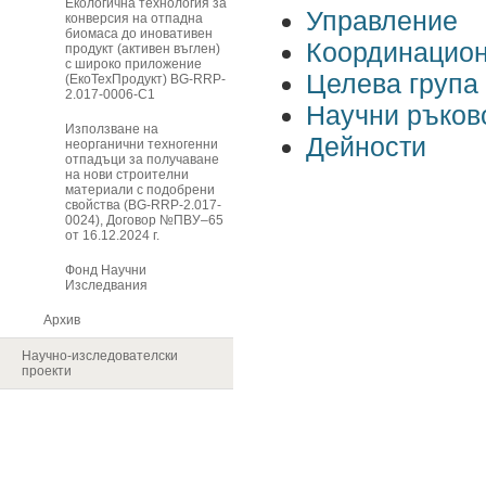
Екологична технология за
Управление
конверсия на отпадна
биомаса до иновативен
Координацион
продукт (активен въглен)
с широко приложение
Целевa групa
(ЕкоТехПродукт) BG-RRP-
2.017-0006-C1
Научни ръков
Използване на
Дейности
неорганични техногенни
отпадъци за получаване
на нови строителни
материали с подобрени
свойства (BG-RRP-2.017-
0024), Договор №ПВУ–65
от 16.12.2024 г.
Фонд Научни
Изследвания
Архив
Научно-изследователски
проекти