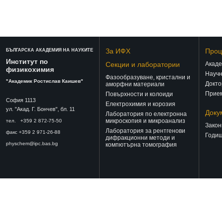
За ИФХ
Проц
БЪЛГАРСКА АКАДЕМИЯ НА НАУКИТЕ
Институт по
Секции и лаборатории
Акаде
физикохимия
Научн
Фазообразуване, кристални и
"Академик Ростислав Каишев"
Докто
аморфни материали
Прием
Повърхности и колоиди
София 1113
Електрохимия и корозия
ул. "Акад. Г. Бончев", бл. 11
Доку
Лаборатория по електронна
микроскопия и микроанализ
тел. +359 2 872-75-50
Закон
Лаборатория за рентгенови
факс +359 2 971-26-88
Годиш
дифракционни методи и
physchem@ipc.bas.bg
компютърна томография