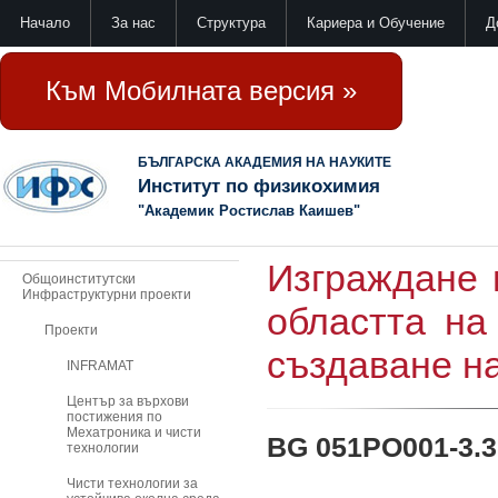
Начало
За нас
Структура
Кариера и Обучение
Д
Към Мобилната версия »
БЪЛГАРСКА АКАДЕМИЯ НА НАУКИТЕ
Институт по физикохимия
"Академик Ростислав Каишев"
Изграждане 
Общоинститутски
Инфраструктурни проекти
областта на
Проекти
създаване н
INFRAMAT
Център за върхови
постижения по
Мехатроника и чисти
BG 051PO001-3.3
технологии
Чисти технологии за