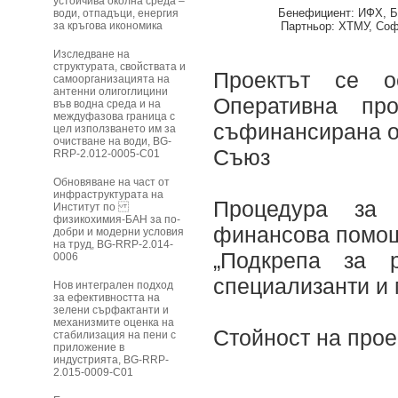
устойчива околна среда –
Бенефициент:
ИФХ, 
води, отпадъци, енергия
за кръгова икономика
Партньор:
ХТМУ, Со
Изследване на
структурата, свойствата и
Проектът се о
самоорганизацията на
антенни олигоглицини
Оперативна про
във водна среда и на
междуфазова граница с
съфинансирана о
цел използването им за
очистване на води, BG-
Съюз
RRP-2.012-0005-C01
Обновяване на част от
инфраструктурата на
Процедура за 
Институт по
физикохимия-БАН за по-
финансова помощ
добри и модерни условия
на труд, BG-RRP-2.014-
„Подкрепа за р
0006
специализанти и 
Нов интегрален подход
за ефективността на
зелени сърфактанти и
механизмите оценка на
Стойност на проек
стабилизация на пени с
приложение в
индустрията, BG-RRP-
2.015-0009-C01